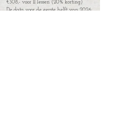
€308,- voor 11 lessen (20% korting)
De data voor de eerste helft van 2026:
8 februari
8 maart
12 april
3 mei
7 juni
5 juli
Meer weten over Jill?
www.jillmarch.com
aanmelden:
fortpenveer@gmail.com
lees hier de voorwaarden