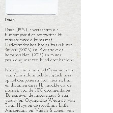
Daan
Daan (1979) is werkzaam als
filmcomponist en songwriter. Hij
maakte twee albums met
Nederlandstalige liedjes ‘Fakkels van
Suiker’ (2008) en ‘Frederic & de
katoenvelden’ (2013) en tourde
jarenlang met zijn band door het land.
Na zijn studie aan het Conservatorium
van Amsterdam richtte hij zich meer
op het componeren voor theater, film
en documentaires. Hij maakte o.a. de
muziek voor de NPO documentaires
‘De schrijver, de moordenaar & zijn
vrouw’ en ‘Olympische Weduwe’ van
Twan Huys en de speelfilms ‘Little
Amsterdam’ en ‘Vaders & zonen’ van